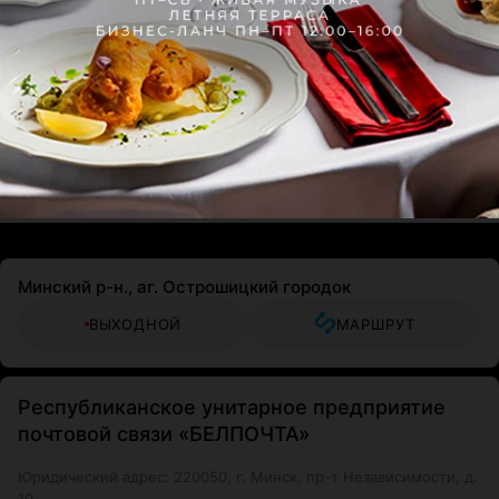
Минский р-н., аг. Острошицкий городок
ВЫХОДНОЙ
МАРШРУТ
Республиканское унитарное предприятие
почтовой связи «БЕЛПОЧТА»
Юридический адрес: 220050, г. Минск, пр-т Независимости, д.
10