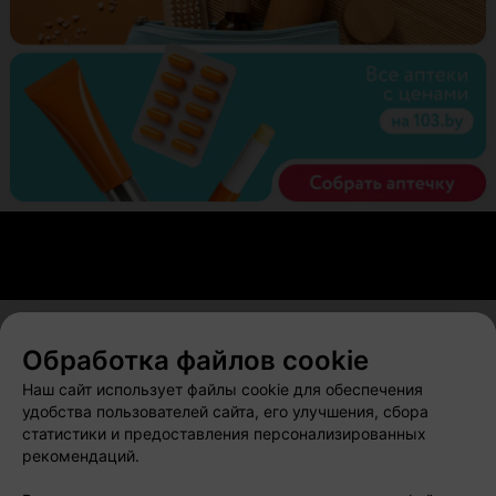
Обработка файлов cookie
О проекте
Новости проекта
Размещение рекламы
Наш сайт использует файлы cookie для обеспечения
Вакансии
Публичный договор
Способы оплаты
удобства пользователей сайта, его улучшения, сбора
статистики и предоставления персонализированных
Публичный договор по использованию сервиса
рекомендаций.
«Афиша»
Пользовательское соглашение