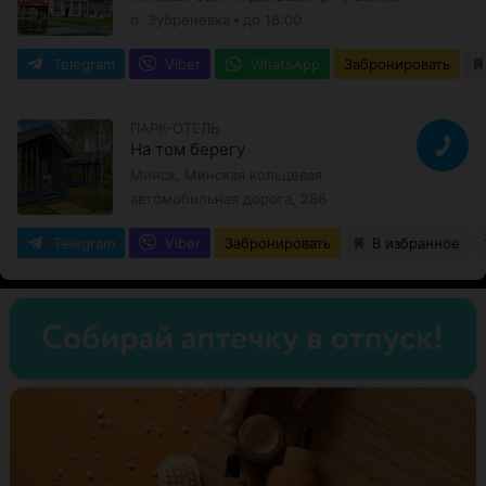
п. Зубреневка
до 18:00
Telegram
Viber
WhatsApp
Забронировать
ПАРК-ОТЕЛЬ
На том берегу
Минск, Минская кольцевая
автомобильная дорога, 286
Telegram
Viber
Забронировать
В избранное