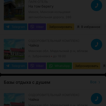
ПАРК-ОТЕЛЬ
На том берегу
Минск, Минская кольцевая
автомобильная дорога, 286
Telegram
Viber
Забронировать
В избранное
ОЗДОРОВИТЕЛЬНЫЙ КОМПЛЕКС
Чайка
Минская обл. Мядельский р-н, вблизи
п. Зубреневка
до 18:00
Telegram
Viber
WhatsApp
Забронировать
Базы отдыха с душем
Все
ОЗДОРОВИТЕЛЬНЫЙ КОМПЛЕКС
Чайка
Минская обл. Мядельский р-н, вблизи