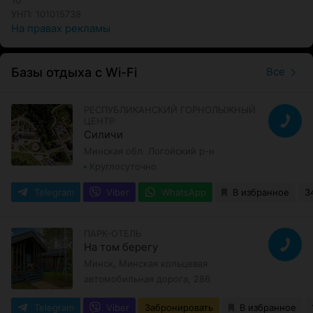
УНП: 101015738
На правах рекламы
Базы отдыха с Wi-Fi
Все
РЕСПУБЛИКАНСКИЙ ГОРНОЛЫЖНЫЙ
ЦЕНТР
Силичи
Минская обл. Логойский р-н
Круглосуточно
Telegram
Viber
WhatsApp
В избранное
3
ПАРК-ОТЕЛЬ
На том берегу
Минск, Минская кольцевая
автомобильная дорога, 286
Telegram
Viber
Забронировать
В избранное