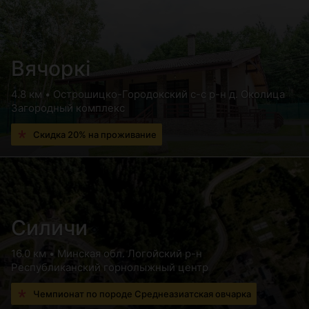
Вячоркi
4.8 км • Острошицко-Городокский с-с р-н д. Околица
Загородный комплекс
Скидка 20% на проживание
Силичи
16.0 км • Минская обл. Логойский р-н
Республиканский горнолыжный центр
Чемпионат по породе Среднеазиатская овчарка