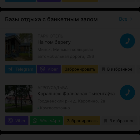
Базы отдыха с банкетным залом
Все
ПАРК-ОТЕЛЬ
На том берегу
Минск, Минская кольцевая
автомобильная дорога, 286
Telegram
Viber
Забронировать
В избранное
АГРОУСАДЬБА
Каралінскі Фальварак Тызенгаўза
Гродненский р-н д. Каролино, 2а
Круглосуточно
Viber
WhatsApp
Забронировать
В избранное